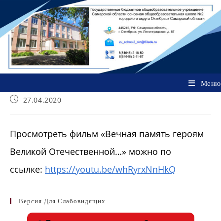
Перейти
к
содержимому
Меню
Запись
27.04.2020
опубликована:
Просмотреть фильм «Вечная память героям
Великой Отечественной…» можно по
ссылке:
https://youtu.be/whRyrxNnHkQ
Версия Для Слабовидящих