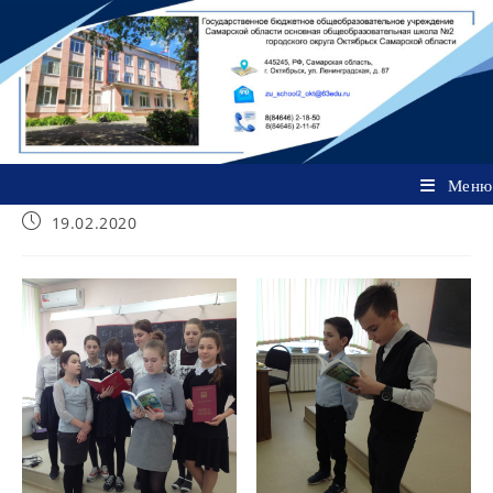
Перейти
к
содержимому
Меню
Запись
19.02.2020
опубликована: