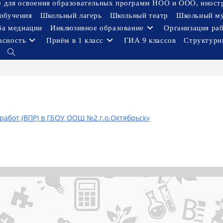
ое для освоения образовательных программ НОО и ООО, иност
обучения
Школьный лагерь
Школьный театр
Школьный м
ба медиации
Инклюзивное образование
Организация ра
асность
Приём в 1 класс
ГИА 9 классов
Структурн
Переключить
поиск
по
веб-
сайту
абот (ВПР) в ГБОУ ООШ №2 г.о.Октябрьск»