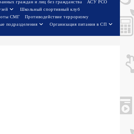
ранных граждан и лиц без гражданства
АСУ РСО
узей
Школьный спортивный клуб
боты СМГ
Противодействие терроризму
ые подразделения
Организация питания в СП