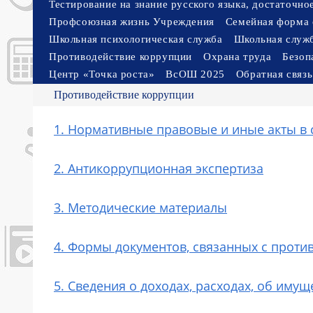
Тестирование на знание русского языка, достаточн
Профсоюзная жизнь Учреждения
Семейная форма 
Школьная психологическая служба
Школьная служ
Противодействие коррупции
Охрана труда
Безоп
Центр «Точка роста»
ВсОШ 2025
Обратная связь
Противодействие коррупции
1. Нормативные правовые и иные акты в
2. Антикоррупционная экспертиза
3. Методические материалы
4. Формы документов, связанных с проти
5. Сведения о доходах, расходах, об иму