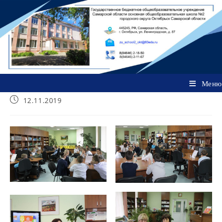
Перейти
к
содержимому
Меню
Запись
12.11.2019
опубликована: