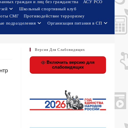
ранных граждан и лиц без гражданства
АСУ РСО
узей
Школьный спортивный клуб
боты СМГ
Противодействие терроризму
ые подразделения
Организация питания в СП
Версия Для Слабовидящих
Включить версию для
слабовидящих
нтр