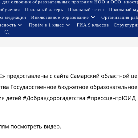
ое для освоения образовательных программ НОО и ООО, иност
обучения
Школьный лагерь
Школьный театр
Школьный м
ба медиации
Инклюзивное образование
Организация ра
асность
Приём в 1 класс
ГИА 9 классов
Структурн
Переключить
поиск
по
веб-
сайту
предоставлены с сайта Самарский областной це
ства Государственное бюджетное образовательное
ия детей #Добраядорогадетства #прессцентрЮИД
лям посмотреть видео.