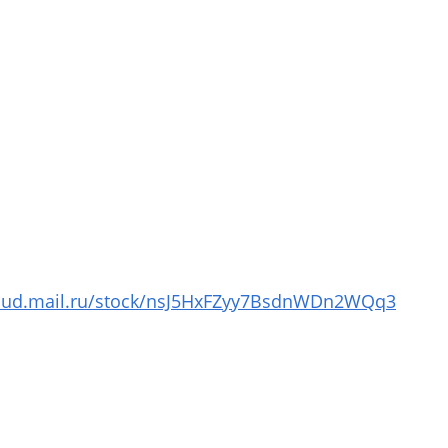
loud.mail.ru/stock/nsJ5HxFZyy7BsdnWDn2WQq3