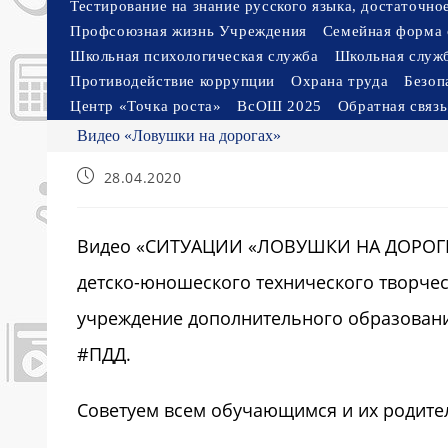
Тестирование на знание русского языка, достаточн
Профсоюзная жизнь Учреждения
Семейная форма 
Школьная психологическая служба
Школьная служ
Противодействие коррупции
Охрана труда
Безоп
Центр «Точка роста»
ВсОШ 2025
Обратная связь
Видео «Ловушки на дорогах»
Запись
28.04.2020
опубликована:
Видео «СИТУАЦИИ «ЛОВУШКИ НА ДОРОГЕ» 
детско-юношеского технического творче
учреждение дополнительного образован
#ПДД.
Советуем всем обучающимся и их родите