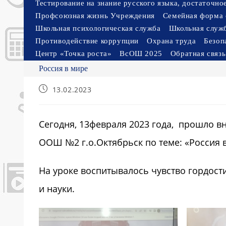
Тестирование на знание русского языка, достаточн
Профсоюзная жизнь Учреждения
Семейная форма 
Школьная психологическая служба
Школьная служ
Противодействие коррупции
Охрана труда
Безоп
Центр «Точка роста»
ВсОШ 2025
Обратная связь
Россия в мире
Запись
13.02.2023
опубликована:
Сегодня, 13февраля 2023 года, прошло в
ООШ №2 г.о.Октябрьск по теме: «Россия 
На уроке воспитывалось чувство гордости
и науки.