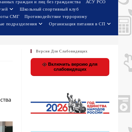
ранных граждан и лиц без гражданства
АСУ РСО
узей
Школьный спортивный клуб
боты СМГ
Противодействие терроризму
ые подразделения
Организация питания в СП
Версия Для Слабовидящих
Включить версию для
слабовидящих
сства