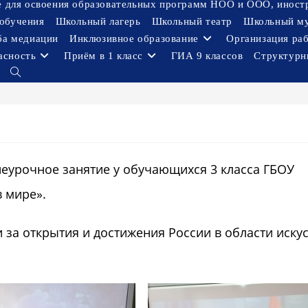
ое для освоения образовательных программ НОО и ООО, иност
обучения
Школьный лагерь
Школьный театр
Школьный м
ба медиации
Инклюзивное образование
Организация ра
асность
Приём в 1 класс
ГИА 9 классов
Структурн
Переключить
поиск
по
веб-
сайту
неурочное занятие у обучающихся 3 класса ГБОУ
в мире».
 за открытия и достижения России в области иску