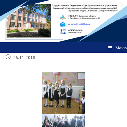
Перейти
к
содержимому
Меню
Запись
26.11.2018
опубликована: