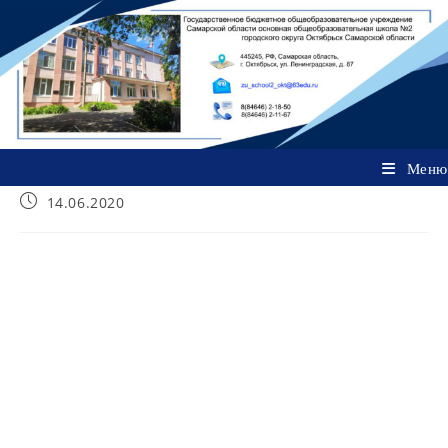
Перейти
к
содержимому
Меню
Запись
14.06.2020
опубликована: