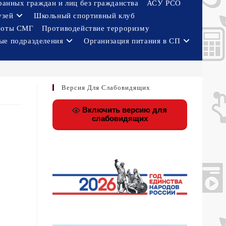
ранных граждан и лиц без гражданства
АСУ РСО
узей
Школьный спортивный клуб
боты СМГ
Противодействие терроризму
ые подразделения
Организация питания в СП
Версия Для Слабовидящих
Включить версию для
слабовидящих