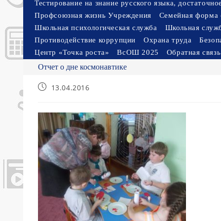
Тестирование на знание русского языка, достаточн
Профсоюзная жизнь Учреждения
Семейная форма 
Школьная психологическая служба
Школьная служ
Противодействие коррупции
Охрана труда
Безоп
Центр «Точка роста»
ВсОШ 2025
Обратная связь
Отчет о дне космонавтике
Запись
13.04.2016
опубликована: