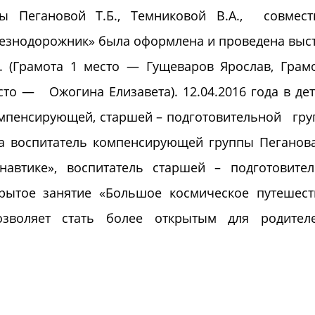
ы Пегановой Т.Б., Темниковой В.А., совмест
лезнодорожник» была оформлена и проведена выс
. (Грамота 1 место — Гущеваров Ярослав, Грам
сто — Ожогина Елизавета). 12.04.2016 года в де
мпенсирующей, старшей – подготовительной гру
да воспитатель компенсирующей группы Пеганова
навтике», воспитатель старшей – подготовите
рытое занятие «Большое космическое путешест
зволяет стать более открытым для родител