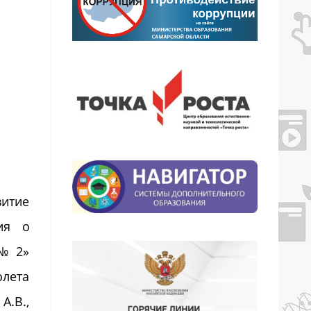
итие
ия о
 № 2»
лета
.В.,