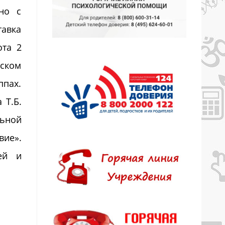
но с
тавка
ота 2
тском
ппах.
 Т.Б.
льной
вие».
ей и