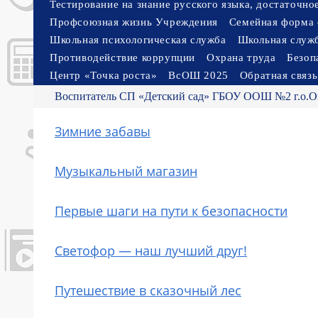
Тестирование на знание русского языка, достаточн
Профсоюзная жизнь Учреждения
Семейная форма 
Школьная психологическая служба
Школьная служ
Противодействие коррупции
Охрана труда
Безоп
Центр «Точка роста»
ВсОШ 2025
Обратная связь
Воспитатель СП «Детский сад» ГБОУ ООШ №2 г.о.О
Зимние забавы
Музыкальный магазин
Первые шаги на пути к безопасности
Светофор — наш лучший друг!
Путешествие в сказочный лес