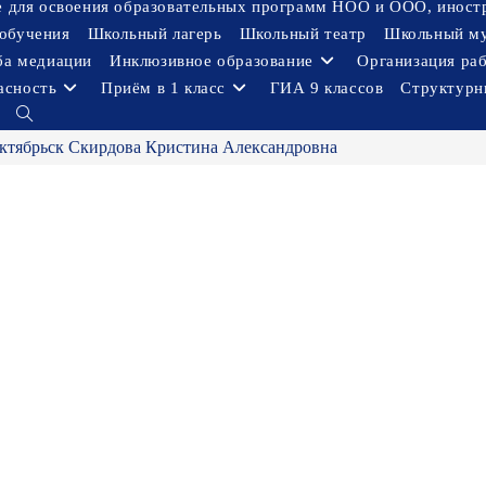
ое для освоения образовательных программ НОО и ООО, иност
обучения
Школьный лагерь
Школьный театр
Школьный м
ба медиации
Инклюзивное образование
Организация ра
асность
Приём в 1 класс
ГИА 9 классов
Структурн
Переключить
поиск
ктябрьск Скирдова Кристина Александровна
по
веб-
сайту