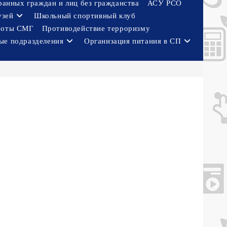
ранных граждан и лиц без гражданства
АСУ РСО
узей
Школьный спортивный клуб
боты СМГ
Противодействие терроризму
ые подразделения
Организация питания в СП