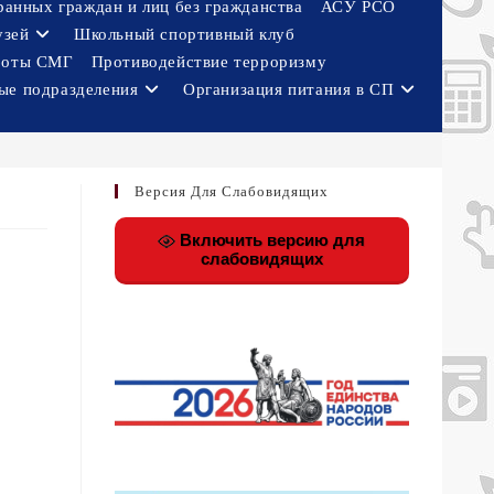
ранных граждан и лиц без гражданства
АСУ РСО
узей
Школьный спортивный клуб
боты СМГ
Противодействие терроризму
ые подразделения
Организация питания в СП
Версия Для Слабовидящих
Включить версию для
слабовидящих