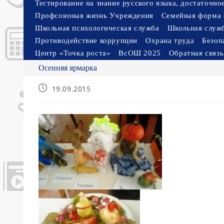
Тестирование на знание русского языка, достаточн
Профсоюзная жизнь Учреждения
Семейная форма 
Школьная психологическая служба
Школьная служ
Противодействие коррупции
Охрана труда
Безоп
Центр «Точка роста»
ВсОШ 2025
Обратная связь
Осенняя ярмарка
Запись
19.09.2015
опубликована: