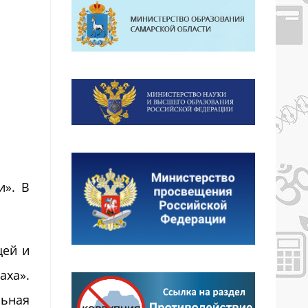
и». В
ей и
аха».
ьная