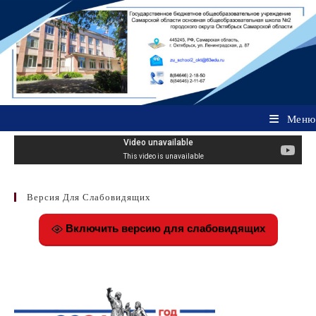
Перейти
к
содержимому
Меню
Запись
02.09.2019
опубликована:
Версия Для Слабовидящих
Включить версию для слабовидящих