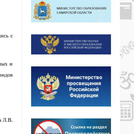
ись с
ных и
видов
 Л.В.