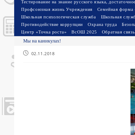
Тестирование на знание русского языка, достаточн
Профсоюзная жизнь Учреждения
Семейная форма 
Школьная психологическая служба
Школьная служ
Противодействие коррупции
Охрана труда
Безоп
Центр «Точка роста»
ВсОШ 2025
Обратная связь
Мы на каникулах!
Запись
02.11.2018
опубликована: