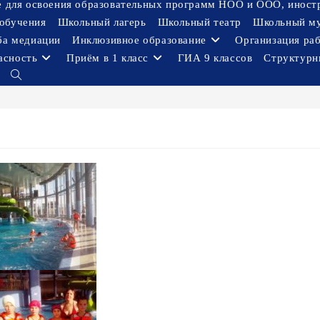
ое для освоения образовательных программ НОО и ООО, иност
обучения
Школьный лагерь
Школьный театр
Школьный м
ба медиации
Инклюзивное образование
Организация ра
асность
Приём в 1 класс
ГИА 9 классов
Структурн
Переключить
поиск
по
веб-
сайту