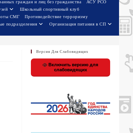
ранных граждан и лиц без гражданства
АСУ РСО
узей
Школьный спортивный клуб
боты СМГ
Противодействие терроризму
ые подразделения
Организация питания в СП
Версия Для Слабовидящих
Включить версию для
слабовидящих