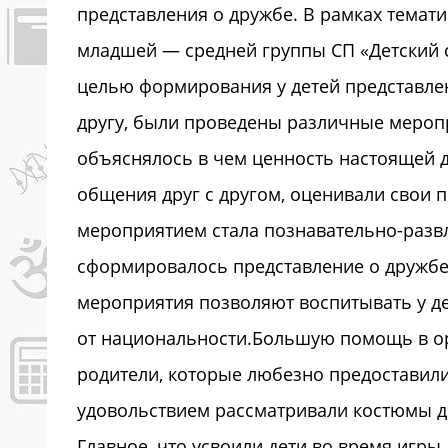
представления о дружбе. В рамках темат
младшей — средней группы СП «Детский 
целью формирования у детей представле
другу, были проведены различные меропр
объяснялось в чем ценность настоящей д
общения друг с другом, оценивали свои 
мероприятием стала познавательно-развл
сформировалось представление о дружбе
мероприятия позволяют воспитывать у де
от национальности.Большую помощь в о
родители, которые любезно предоставил
удовольствием рассматривали костюмы др
Главное, что усвоили дети во время игры,