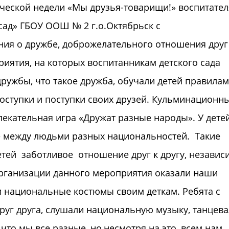
ической недели «Мы друзья-товарищи!» воспитате
сад» ГБОУ ООШ № 2 г.о.Октябрьск с
ния о дружбе, доброжелательного отношения друг
иятия, на которых воспитанникам детского сада
ружбы, что такое дружба, обучали детей правилам
поступки и поступки своих друзей. Кульминационн
екательная игра «Дружат разные народы». У дете
 между людьми разных национальностей. Такие
тей заботливое отношение друг к другу, независ
рганизации данного мероприятия оказали наши
и национальные костюмы своим деткам. Ребята с
уг друга, слушали национальную музыку, танцева
 что мы все разные, но,несмотря на это, всем нам