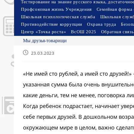
Тестирование на знание русского языка, достаточн
Профсоюзная жизнь Учреждения
Семейная форма 
Школьная психологическая служба
Школьная служ
Противодействие коррупции
Охрана труда
Безоп
Центр «Точка роста»
ВсОШ 2025
Обратная связь
Мы друзья-товарищи
Запись
23.03.2023
опубликована:
«Не имей сто рублей, а имей сто друзей!
указанная сумма была очень внушительно
какие деньги, тем не менее, поговорка л
Когда ребенок подрастает, начинает увер
себе первых друзей. В дошкольном возра
окружающем мире в целом, важно сделать