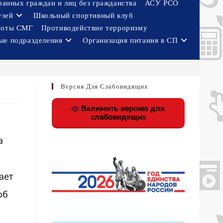
ранных граждан и лиц без гражданства
АСУ РСО
узей
Школьный спортивный клуб
боты СМГ
Противодействие терроризму
ые подразделения
Организация питания в СП
Версия Для Слабовидящих
Включить версию для
слабовидящих
а
ает
об
и