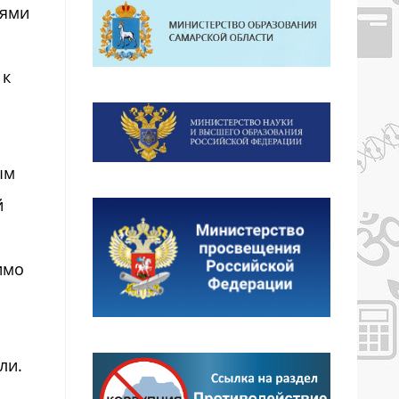
лями
 к
ым
й
имо
ли.