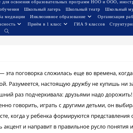
ое для освоения образовательных программ НОО и ООО, иност
обучения
Школьный лагерь
Школьный театр
Школьный м
ба медиации
Инклюзивное образование
Организация ра
асность
Приём в 1 класс
ГИА 9 классов
Структурн
Переключить
поиск
по
веб-
сайту
» — эта поговорка сложилась еще во времена, когда
й. Разумеется, настоящую дружбу не купишь ни з
ишний раз подчеркивала: друзьями надо дорожить!
енно говорить, играть с другими детьми, он выбир
сте, когда у ребенка формируются представления 
 акцент и направит в правильное русло понятия 