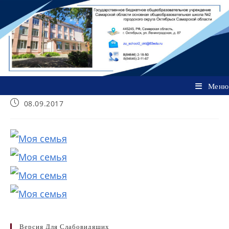
Перейти
к
содержимому
Меню
Запись
08.09.2017
опубликована:
Версия Для Слабовидящих