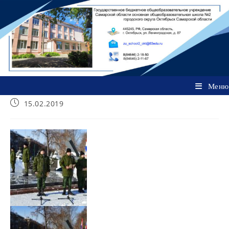
Перейти
к
содержимому
Меню
Запись
15.02.2019
опубликована: