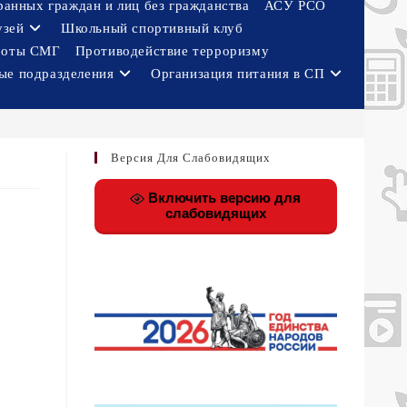
ранных граждан и лиц без гражданства
АСУ РСО
узей
Школьный спортивный клуб
боты СМГ
Противодействие терроризму
ые подразделения
Организация питания в СП
Версия Для Слабовидящих
Включить версию для
слабовидящих