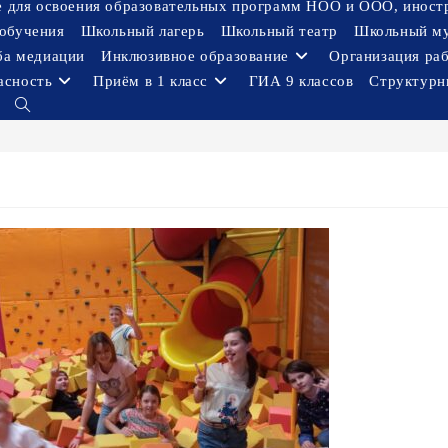
ое для освоения образовательных программ НОО и ООО, иност
обучения
Школьный лагерь
Школьный театр
Школьный м
ба медиации
Инклюзивное образование
Организация ра
асность
Приём в 1 класс
ГИА 9 классов
Структурн
Переключить
поиск
по
веб-
сайту