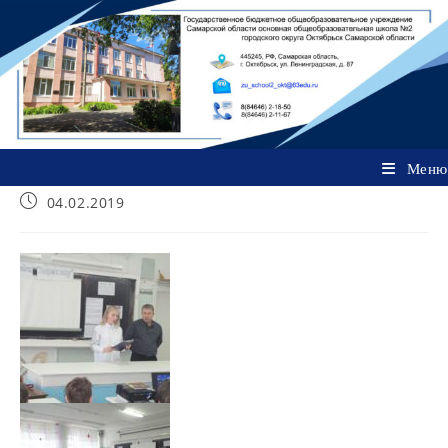
Перейти
к
содержимому
Меню
Запись
04.02.2019
опубликована: