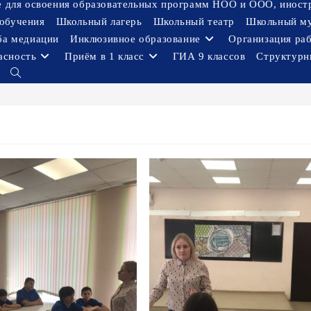
ое для освоения образовательных программ НОО и ООО, иност
обучения
Школьный лагерь
Школьный театр
Школьный м
ба медиации
Инклюзивное образование
Организация ра
асность
Приём в 1 класс
ГИА 9 классов
Структурн
Переключить
поиск
по
веб-
сайту