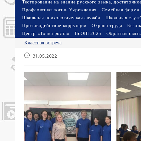
Тестирование на знание русского языка, достаточн
Профсоюзная жизнь Учреждения
Семейная форма 
Школьная психологическая служба
Школьная служ
Противодействие коррупции
Охрана труда
Безоп
Центр «Точка роста»
ВсОШ 2025
Обратная связь
Классная встреча
Запись
31.05.2022
опубликована: