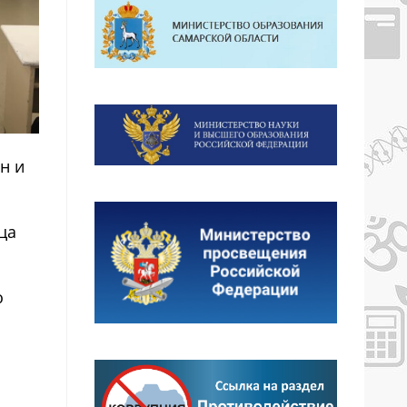
н и
ца
о