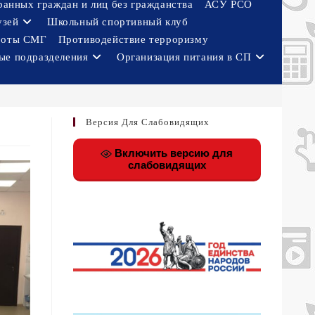
ранных граждан и лиц без гражданства
АСУ РСО
узей
Школьный спортивный клуб
боты СМГ
Противодействие терроризму
ые подразделения
Организация питания в СП
Версия Для Слабовидящих
Включить версию для
слабовидящих