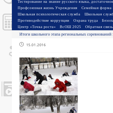
Тестирование на знание русского языка, достаточн
Профсоюзная жизнь Учреждения
Семейная форма 
Школьная психологическая служба
Школьная служ
Противодействие коррупции
Охрана труда
Безоп
Центр «Точка роста»
ВсОШ 2025
Обратная связь
Итоги школьного этапа региональных соревнований 
Запись
15.01.2016
опубликована: