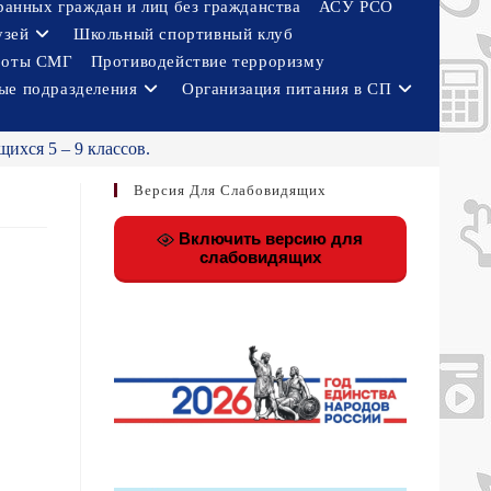
ранных граждан и лиц без гражданства
АСУ РСО
узей
Школьный спортивный клуб
боты СМГ
Противодействие терроризму
ые подразделения
Организация питания в СП
ихся 5 – 9 классов.
Версия Для Слабовидящих
Включить версию для
слабовидящих