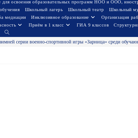
ое для освоения образовательных программ НОО и ООО, иност
обучения
Школьный лагерь
Школьный театр
Школьный м
ба медиации
Инклюзивное образование
Организация ра
асность
Приём в 1 класс
ГИА 9 классов
Структурн
Переключить
поиск
зимней серии военно-спортивной игры «Зарница» среди обучающ
по
веб-
сайту