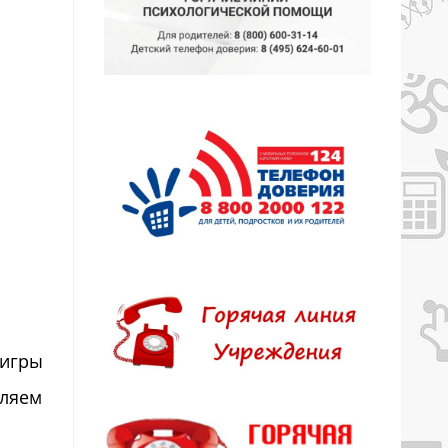
 игры
вляем