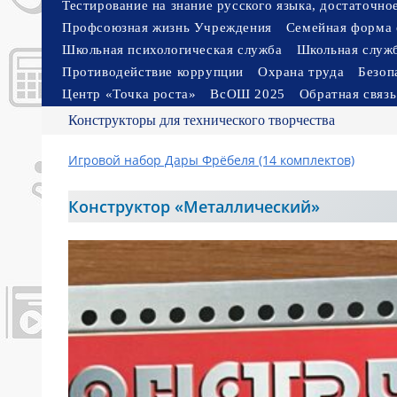
Тестирование на знание русского языка, достаточн
Профсоюзная жизнь Учреждения
Семейная форма 
Школьная психологическая служба
Школьная служ
Противодействие коррупции
Охрана труда
Безоп
Центр «Точка роста»
ВсОШ 2025
Обратная связь
Конструкторы для технического творчества
Игровой набор Дары Фрёбеля (14 комплектов)
Конструктор «Металлический»