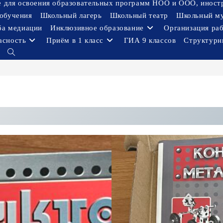
ое для освоения образовательных программ НОО и ООО, иност
обучения
Школьный лагерь
Школьный театр
Школьный м
ба медиации
Инклюзивное образование
Организация ра
асность
Приём в 1 класс
ГИА 9 классов
Структурн
Переключить
поиск
по
веб-
сайту