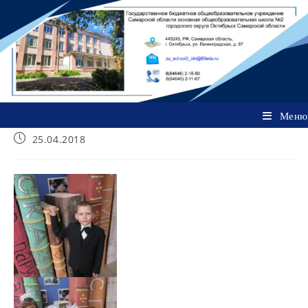
Перейти
к
содержимому
Меню
Запись
25.04.2018
опубликована: