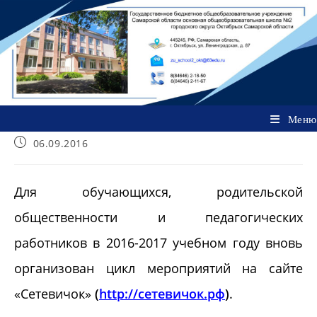
Перейти
к
содержимому
Меню
Запись
06.09.2016
опубликована:
Для обучающихся, родительской
общественности и педагогических
работников в 2016-2017 учебном году вновь
организован цикл мероприятий на сайте
«Сетевичок»
(
http
://сетевичок.рф
)
.