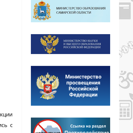
акции
ись с