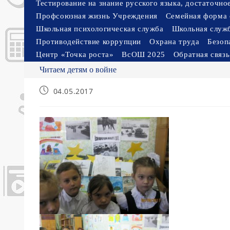
Тестирование на знание русского языка, достаточн
Профсоюзная жизнь Учреждения
Семейная форма 
Школьная психологическая служба
Школьная служ
Противодействие коррупции
Охрана труда
Безоп
Центр «Точка роста»
ВсОШ 2025
Обратная связь
Читаем детям о войне
Запись
04.05.2017
опубликована: