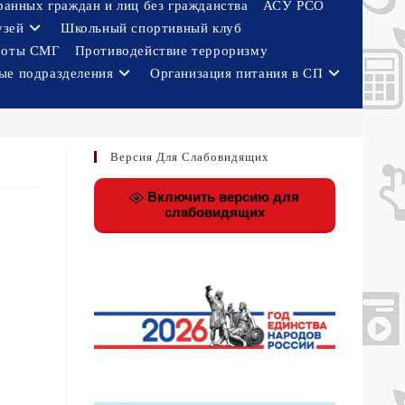
ранных граждан и лиц без гражданства
АСУ РСО
узей
Школьный спортивный клуб
боты СМГ
Противодействие терроризму
ые подразделения
Организация питания в СП
Версия Для Слабовидящих
Включить версию для
слабовидящих