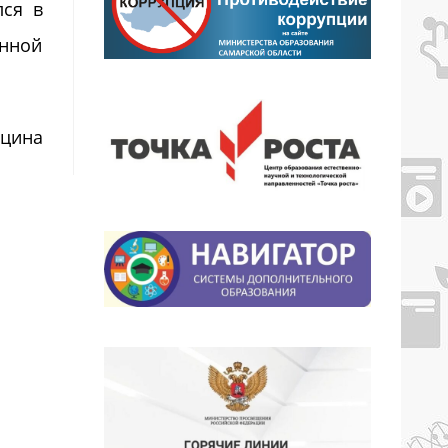
лся в
енной
ицина