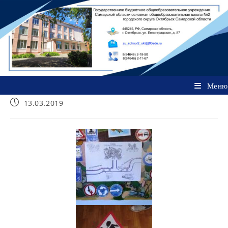
Перейти
к
содержимому
Меню
Запись
13.03.2019
опубликована: