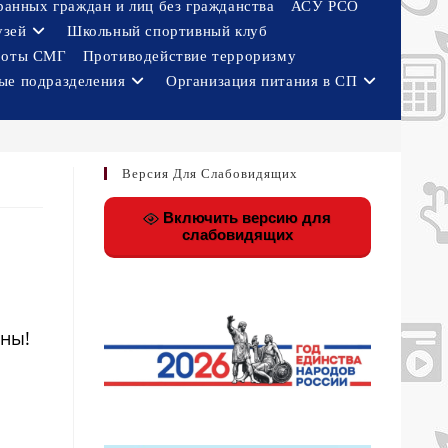
ранных граждан и лиц без гражданства
АСУ РСО
узей
Школьный спортивный клуб
боты СМГ
Противодействие терроризму
ые подразделения
Организация питания в СП
Версия Для Слабовидящих
Включить версию для
слабовидящих
йны!