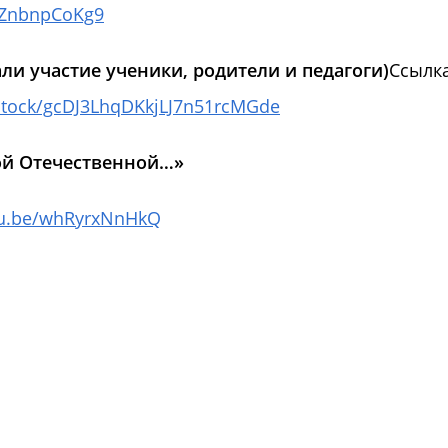
TxZnbnpCoKg9
и участие ученики, родители и педагоги)
Ссылка
u/stock/gcDJ3LhqDKkjLJ7n51rcMGde
ой Отечественной…»
utu.be/whRyrxNnHkQ