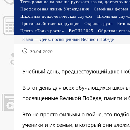
Тестирование на знание русского языка, достаточн
Профсоюзная жизнь Учреждения
Семейная форма 
Школьная психологическая служба
Школьная служ
Противодействие коррупции
Охрана труда
Безоп
Центр «Точка роста»
ВсОШ 2025
Обратная связь
8 мая — День, посвященный Великой Победе
Запись
30.04.2020
опубликована:
Учебный день, предшествующий Дню По
В этот день для всех обучающихся школы
посвященные Великой Победе, памяти и 
Это не просто фильмы о войне, это подбо
ученики и их семьи, в который они вложи