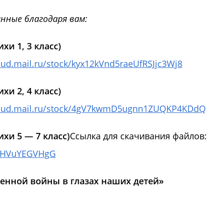
нные благодаря вам:
хи 1, 3 класс)
loud.mail.ru/stock/kyx12kVnd5raeUfRSJjc3Wj8
хи 2, 4 класс)
cloud.mail.ru/stock/4gV7kwmD5ugnn1ZUQKP4KDdQ
ихи 5 — 7 класс)
Ссылка для скачивания файлов:
qcVHVuYEGVHgG
енной войны в глазах наших детей»