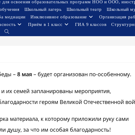
ое для освоения образовательных программ НОО и ООО, иност
обучения
Школьный лагерь
Школьный театр
Школьный м
ба медиации
Инклюзивное образование
Организация ра
асность
Приём в 1 класс
ГИА 9 классов
Структурн
Переключить
поиск
по
веб-
сайту
беды –
8 мая
– будет организован по-особенному.
 и их семей запланированы мероприятия,
благодарности героям Великой Отечественной во
рка материала, к которому приложили руку сами
ли душу, за что им особая благодарность!