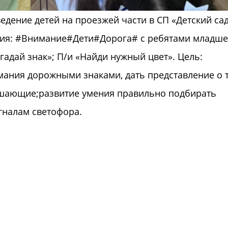
дение детей на проезжей части в СП «Детский са
ция: #Внимание#Дети#Дорога# с ребятами младше
адай знак»; П/и «Найди нужный цвет». Цель:
мания дорожными знаками, дать представление о 
шающие;развитие умения правильно подбирать
гналам светофора.