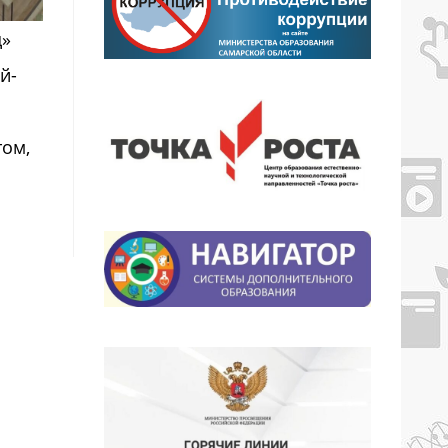
д»
й-
том,