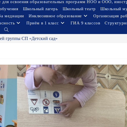
ое для освоения образовательных программ НОО и ООО, иност
обучения
Школьный лагерь
Школьный театр
Школьный м
ба медиации
Инклюзивное образование
Организация ра
асность
Приём в 1 класс
ГИА 9 классов
Структурн
Переключить
поиск
ей группы СП «Детский сад»
по
веб-
сайту