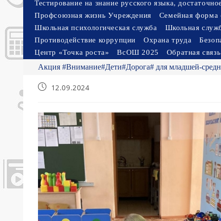
Тестирование на знание русского языка, достаточн
Профсоюзная жизнь Учреждения
Семейная форма 
Школьная психологическая служба
Школьная служ
Противодействие коррупции
Охрана труда
Безоп
Центр «Точка роста»
ВсОШ 2025
Обратная связь
Акция #Внимание#Дети#Дорога# для младшей-средн
Запись
12.09.2024
опубликована: