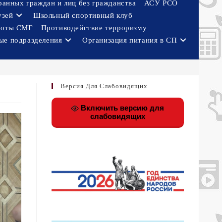
ранных граждан и лиц без гражданства
АСУ РСО
узей
Школьный спортивный клуб
боты СМГ
Противодействие терроризму
ые подразделения
Организация питания в СП
Версия Для Слабовидящих
Включить версию для
слабовидящих