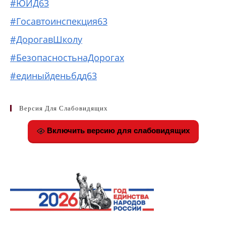
#ЮИД63
#Госавтоинспекция63
#ДорогавШколу
#БезопасностьнаДорогах
#единыйденьбдд63
Версия Для Слабовидящих
Включить версию для слабовидящих