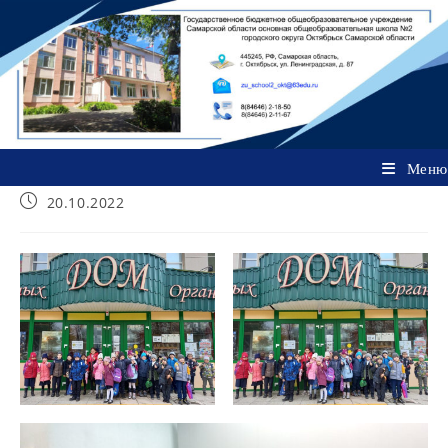
Перейти
к
содержимому
Меню
Запись
20.10.2022
опубликована: