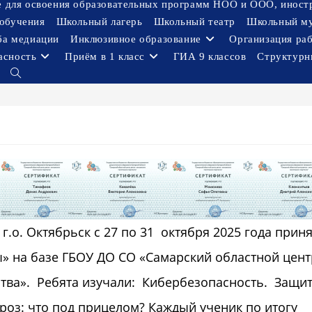
ое для освоения образовательных программ НОО и ООО, иност
обучения
Школьный лагерь
Школьный театр
Школьный м
ба медиации
Инклюзивное образование
Организация ра
асность
Приём в 1 класс
ГИА 9 классов
Структурн
Переключить
поиск
по
веб-
сайту
.о. Октябрьск с 27 по 31 октября 2025 года прин
лы» на базе ГБОУ ДО СО «Самарский областной цент
тва». Ребята изучали: Кибербезопасность. Защит
оз: что под прицелом? Каждый ученик по итогу