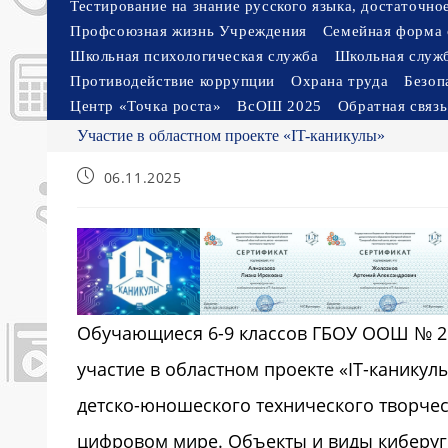
Тестирование на знание русского языка, достаточн
Профсоюзная жизнь Учреждения
Семейная форма 
Школьная психологическая служба
Школьная служ
Противодействие коррупции
Охрана труда
Безоп
Центр «Точка роста»
ВсОШ 2025
Обратная связь
Участие в областном проекте «IT-каникулы»
Запись
06.11.2025
опубликована:
Обучающиеся 6-9 классов ГБОУ ООШ № 2 г
участие в областном проекте «IT-канику
детско-юношеского технического творчес
цифровом мире. Объекты и виды киберугр