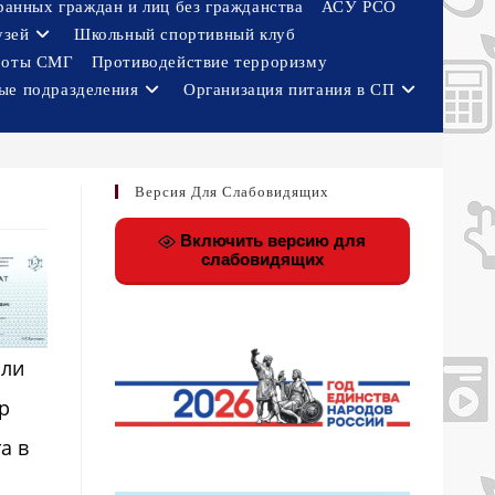
ранных граждан и лиц без гражданства
АСУ РСО
узей
Школьный спортивный клуб
боты СМГ
Противодействие терроризму
ые подразделения
Организация питания в СП
Версия Для Слабовидящих
Включить версию для
слабовидящих
яли
р
а в