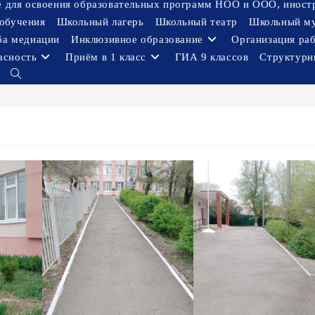
ое для освоения образовательных программ НОО и ООО, иност
обучения
Школьный лагерь
Школьный театр
Школьный м
ба медиации
Инклюзивное образование
Организация ра
асность
Приём в 1 класс
ГИА 9 классов
Структурн
Переключить
поиск
по
веб-
сайту