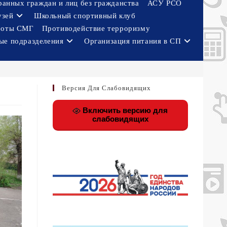
ранных граждан и лиц без гражданства
АСУ РСО
узей
Школьный спортивный клуб
боты СМГ
Противодействие терроризму
ые подразделения
Организация питания в СП
Версия Для Слабовидящих
Включить версию для
слабовидящих