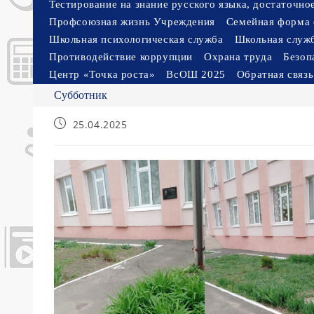
Тестирование на знание русского языка, достаточн
Профсоюзная жизнь Учреждения
Семейная форма 
Школьная психологическая служба
Школьная служ
Противодействие коррупции
Охрана труда
Безоп
Центр «Точка роста»
ВсОШ 2025
Обратная связь
Субботник
Запись
25.04.2025
опубликована: