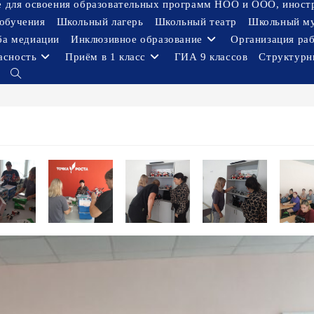
ое для освоения образовательных программ НОО и ООО, иност
обучения
Школьный лагерь
Школьный театр
Школьный м
ба медиации
Инклюзивное образование
Организация ра
асность
Приём в 1 класс
ГИА 9 классов
Структурн
Переключить
поиск
по
веб-
сайту