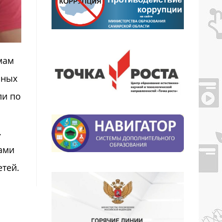
мам
нных
ли по
.
сами
етей.