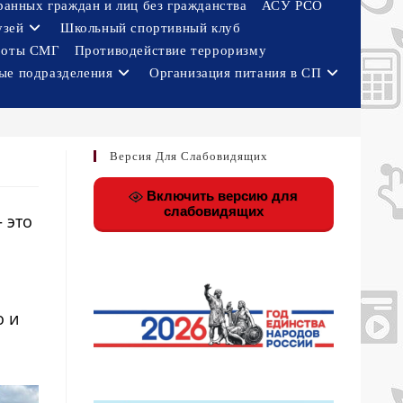
ранных граждан и лиц без гражданства
АСУ РСО
узей
Школьный спортивный клуб
боты СМГ
Противодействие терроризму
ые подразделения
Организация питания в СП
Версия Для Слабовидящих
Включить версию для
слабовидящих
 это
о и