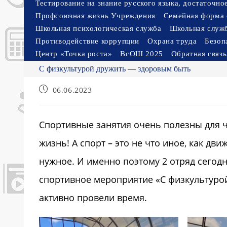
Тестирование на знание русского языка, достаточн
Профсоюзная жизнь Учреждения
Семейная форма 
Школьная психологическая служба
Школьная служ
Противодействие коррупции
Охрана труда
Безоп
Центр «Точка роста»
ВсОШ 2025
Обратная связь
С физкультурой дружить — здоровым быть
Запись
06.06.2023
опубликована:
Спортивные занятия очень полезны для ч
жизнь! А спорт – это не что иное, как д
нужное. И именно поэтому 2 отряд сегод
спортивное мероприятие «С физкультуро
активно провели время.