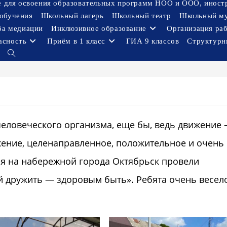
ое для освоения образовательных программ НОО и ООО, иност
обучения
Школьный лагерь
Школьный театр
Школьный м
ба медиации
Инклюзивное образование
Организация ра
асность
Приём в 1 класс
ГИА 9 классов
Структурн
Переключить
поиск
по
веб-
сайту
еловеческого организма, еще бы, ведь движение –
вижение, целенаправленное, положительное и очень
ня на набережной города Октябрьск провели
й дружить — здоровым быть». Ребята очень весел