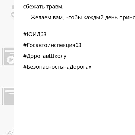
сбежать травм.
Желаем вам, чтобы каждый день принос
#ЮИД63
#Госавтоинспекция63
#ДорогавШколу
#БезопасностьнаДорогах