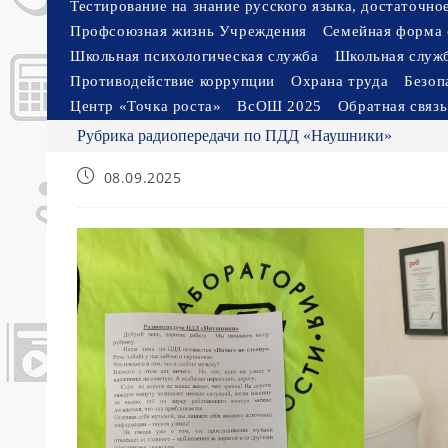
Тестирование на знание русского языка, достаточн
Профсоюзная жизнь Учреждения
Семейная форма 
Школьная психологическая служба
Школьная служ
Противодействие коррупции
Охрана труда
Безоп
Центр «Точка роста»
ВсОШ 2025
Обратная связь
Рубрика радиопередачи по ПДД «Наушники»
Запись
08.09.2025
опубликована: