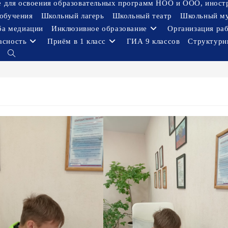
ое для освоения образовательных программ НОО и ООО, иност
обучения
Школьный лагерь
Школьный театр
Школьный м
ба медиации
Инклюзивное образование
Организация ра
асность
Приём в 1 класс
ГИА 9 классов
Структурн
Переключить
поиск
по
веб-
сайту