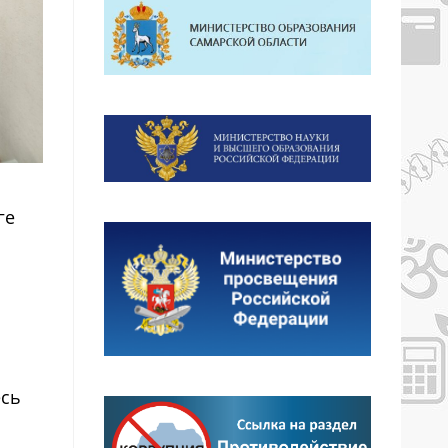
ге
есь