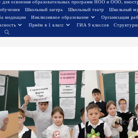
ое для освоения образовательных программ НОО и ООО, иност
обучения
Школьный лагерь
Школьный театр
Школьный м
ба медиации
Инклюзивное образование
Организация ра
асность
Приём в 1 класс
ГИА 9 классов
Структурн
Переключить
поиск
по
веб-
сайту