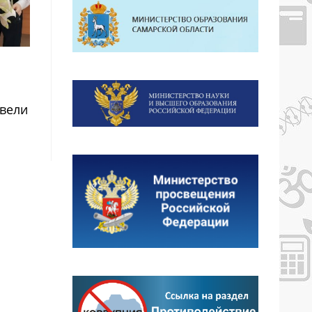
овели