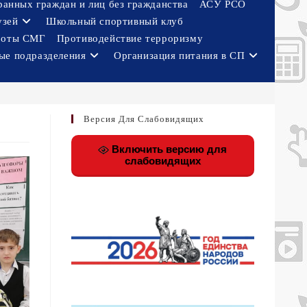
ранных граждан и лиц без гражданства
АСУ РСО
узей
Школьный спортивный клуб
боты СМГ
Противодействие терроризму
ые подразделения
Организация питания в СП
Версия Для Слабовидящих
Включить версию для
слабовидящих