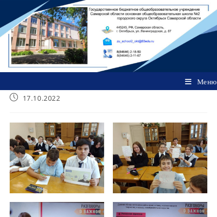
Перейти
к
содержимому
Меню
Запись
17.10.2022
опубликована: