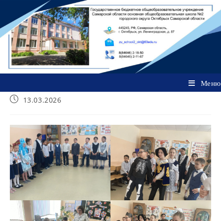
Перейти
к
содержимому
Меню
Запись
13.03.2026
опубликована: