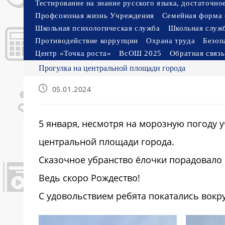
Тестирование на знание русского языка, достаточн
Профсоюзная жизнь Учреждения
Семейная форма 
Школьная психологическая служба
Школьная служ
Противодействие коррупции
Охрана труда
Безоп
Центр «Точка роста»
ВсОШ 2025
Обратная связь
Прогулка на центральной площади города
Запись
05.01.2024
опубликована:
5 января, несмотря на морозную погоду у
центральной площади города.
Сказочное убранство ёлочки порадовало
Ведь скоро Рождество!
С удовольствием ребята покатались вокр