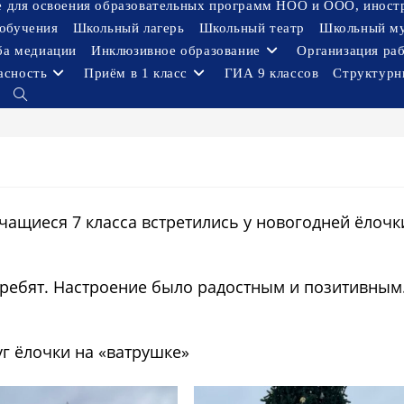
ое для освоения образовательных программ НОО и ООО, иност
обучения
Школьный лагерь
Школьный театр
Школьный м
ба медиации
Инклюзивное образование
Организация ра
асность
Приём в 1 класс
ГИА 9 классов
Структурн
Переключить
поиск
по
веб-
сайту
чащиеся 7 класса встретились у новогодней ёлочк
 ребят. Настроение было радостным и позитивным
уг ёлочки на «ватрушке»