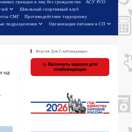
ранных граждан и лиц без гражданства
АСУ РСО
узей
Школьный спортивный клуб
боты СМГ
Противодействие терроризму
ые подразделения
Организация питания в СП
Версия Для Слабовидящих
Включить версию для
слабовидящих
и на
.