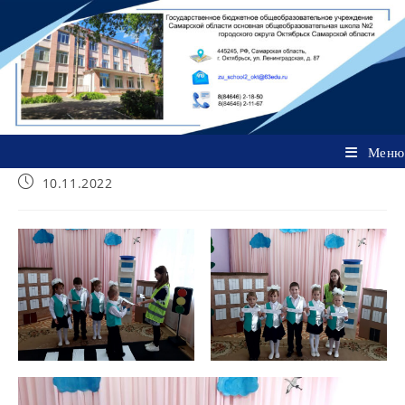
Перейти
к
содержимому
Меню
Запись
10.11.2022
опубликована: