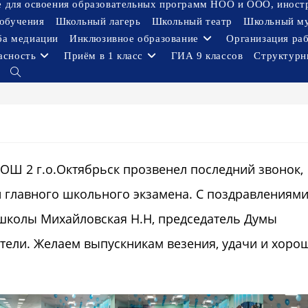
ое для освоения образовательных программ НОО и ООО, иност
обучения
Школьный лагерь
Школьный театр
Школьный м
ба медиации
Инклюзивное образование
Организация ра
асность
Приём в 1 класс
ГИА 9 классов
Структурн
Переключить
поиск
по
веб-
сайту
ООШ 2 г.о.Октябрьск прозвенел последний звонок,
и главного школьного экзамена. С поздравлениями
 школы Михайловская Н.Н, председатель Думы
ители. Желаем выпускникам везения, удачи и хоро