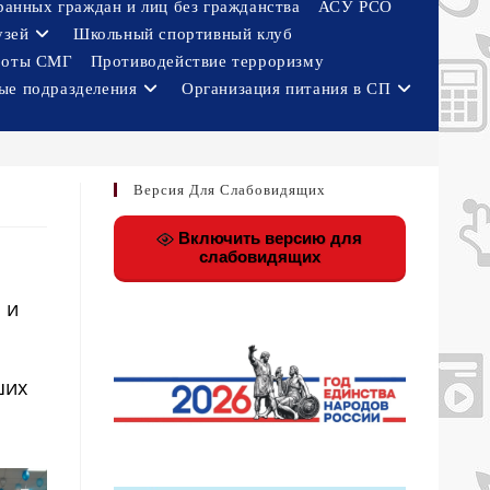
ранных граждан и лиц без гражданства
АСУ РСО
узей
Школьный спортивный клуб
боты СМГ
Противодействие терроризму
ые подразделения
Организация питания в СП
Версия Для Слабовидящих
Включить версию для
слабовидящих
 и
ших