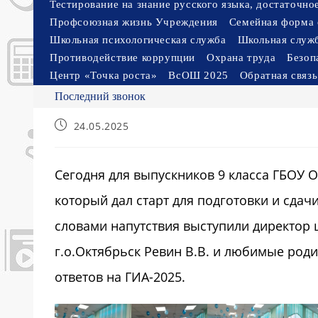
Тестирование на знание русского языка, достаточн
Профсоюзная жизнь Учреждения
Семейная форма 
Школьная психологическая служба
Школьная служ
Противодействие коррупции
Охрана труда
Безоп
Центр «Точка роста»
ВсОШ 2025
Обратная связь
Последний звонок
Запись
24.05.2025
опубликована:
Сегодня для выпускников 9 класса ГБОУ 
который дал старт для подготовки и сдач
словами напутствия выступили директор
г.о.Октябрьск Ревин В.В. и любимые род
ответов на ГИА-2025.