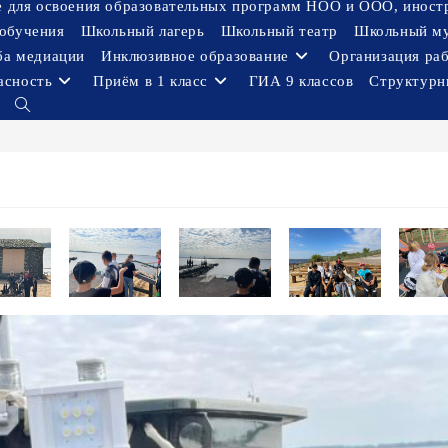
ое для освоения образовательных программ НОО и ООО, иност
обучения
Школьный лагерь
Школьный театр
Школьный м
ба медиации
Инклюзивное образование
Организация ра
асность
Приём в 1 класс
ГИА 9 классов
Структурн
Переключить
поиск
по
веб-
сайту