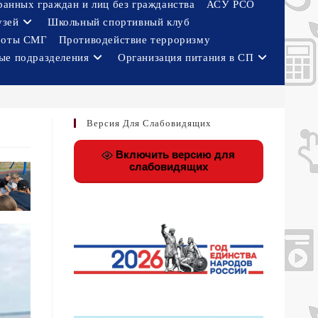
ранных граждан и лиц без гражданства
АСУ РСО
узей
Школьный спортивный клуб
боты СМГ
Противодействие терроризму
ые подразделения
Организация питания в СП
Версия Для Слабовидящих
Включить версию для
слабовидящих