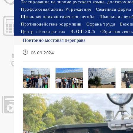
Тестирование на знание русского языка, достаточн
Профсоюзная жизнь Учреждения
Семейная форма 
Школьная психологическая служба
Школьная служ
Противодействие коррупции
Охрана труда
Безоп
Центр «Точка роста»
ВсОШ 2025
Обратная связь
Понтонно-мостовая переправа
Запись
06.09.2024
опубликована: