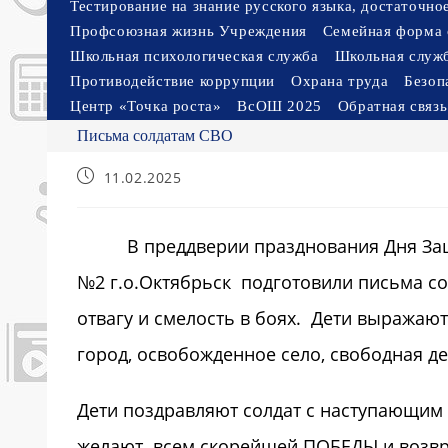
Тестирование на знание русского языка, достаточн
Профсоюзная жизнь Учреждения
Семейная форма 
Школьная психологическая служба
Школьная служ
Противодействие коррупции
Охрана труда
Безоп
Центр «Точка роста»
ВсОШ 2025
Обратная связь
Письма солдатам СВО
Запись
11.02.2025
опубликована:
В преддверии празднования Дня Защит
№2 г.о.Октябрьск подготовили письма со
отвагу и смелость в боях. Дети выража
город, освобожденное село, свободная де
Дети поздравляют солдат с наступающим 
желают всем скорейшей ПОБЕДЫ и возвра