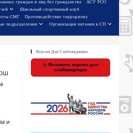
ранных граждан и лиц без гражданства
АСУ РСО
узей
Школьный спортивный клуб
боты СМГ
Противодействие терроризму
ые подразделения
Организация питания в СП
Версия Для Слабовидящих
Включить версию для
слабовидящих
ООШ
за
ва и