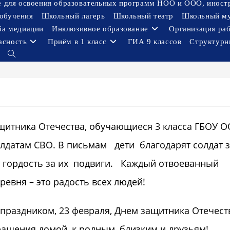
ое для освоения образовательных программ НОО и ООО, иност
обучения
Школьный лагерь
Школьный театр
Школьный м
ба медиации
Инклюзивное образование
Организация ра
асность
Приём в 1 класс
ГИА 9 классов
Структурн
Переключить
поиск
по
веб-
сайту
ника Отечества, обучающиеся 3 класса ГБОУ 
лдатам СВО. В письмам дети благодарят солдат 
ют гордость за их подвиги. Каждый отвоеванный
ревня – это радость всех людей!
праздником, 23 февраля, Днем защитника Отечест
щения домой, к родным, близким и друзьям!