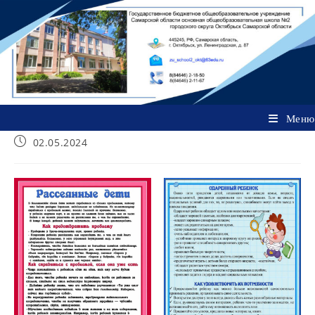
Перейти
к
содержимому
Меню
Запись
02.05.2024
опубликована: