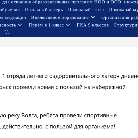
ое для освоения образовательных программ НОО и ООО, иност
обучения
Школьный лагерь
Школьный театр
Школьный м
ба медиации
Инклюзивное образование
Организация ра
асность
Приём в 1 класс
ГИА 9 классов
Структурн
Переключить
поиск
по
веб-
сайту
ки 1 отряда летнего оздоровительного лагеря дневн
ьск провели время с пользой на набережной
ую реку Волга, ребята провели спортивные
 действительно, с пользой для организма!