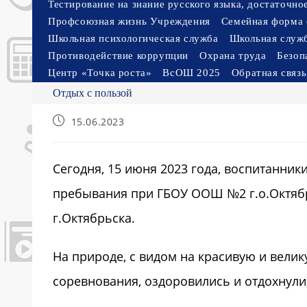
Тестирование на знание русского языка, достаточн
Профсоюзная жизнь Учреждения
Семейная форма 
Школьная психологическая служба
Школьная служ
Противодействие коррупции
Охрана труда
Безоп
Центр «Точка роста»
ВсОШ 2025
Обратная связь
Отдых с пользой
Запись
15.06.2023
опубликована:
​Сегодня, 15 июня 2023 года, воспитанни
пребывания при ГБОУ ООШ №2 г.о.Октябр
г.Октябрьска.
На природе, с видом на красивую и велик
соревнования, оздоровились и отдохнули,