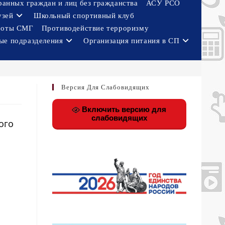
ранных граждан и лиц без гражданства
АСУ РСО
узей
Школьный спортивный клуб
боты СМГ
Противодействие терроризму
ые подразделения
Организация питания в СП
Версия Для Слабовидящих
Включить версию для
слабовидящих
ого