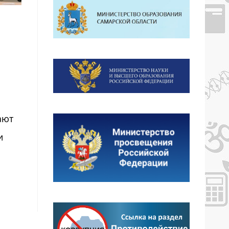
ают
и