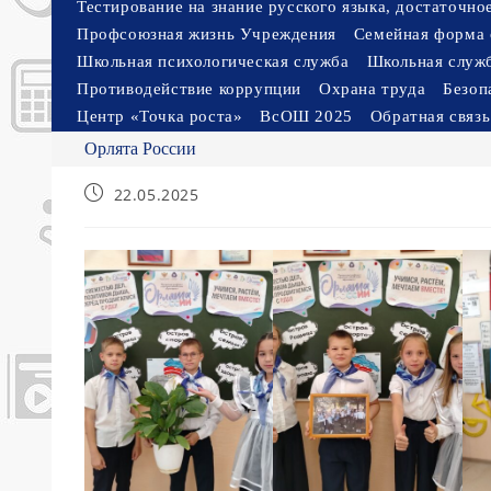
Тестирование на знание русского языка, достаточн
Профсоюзная жизнь Учреждения
Семейная форма 
Школьная психологическая служба
Школьная служ
Противодействие коррупции
Охрана труда
Безоп
Центр «Точка роста»
ВсОШ 2025
Обратная связь
Орлята России
Запись
22.05.2025
опубликована: