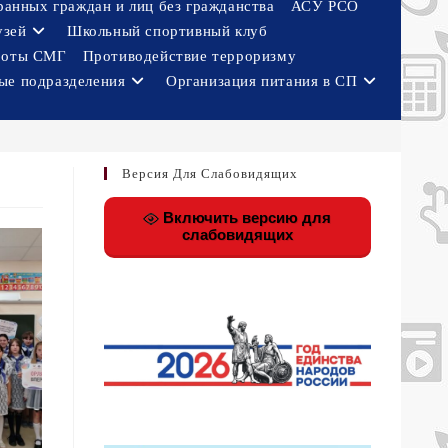
ранных граждан и лиц без гражданства
АСУ РСО
узей
Школьный спортивный клуб
боты СМГ
Противодействие терроризму
ые подразделения
Организация питания в СП
Версия Для Слабовидящих
Включить версию для
слабовидящих