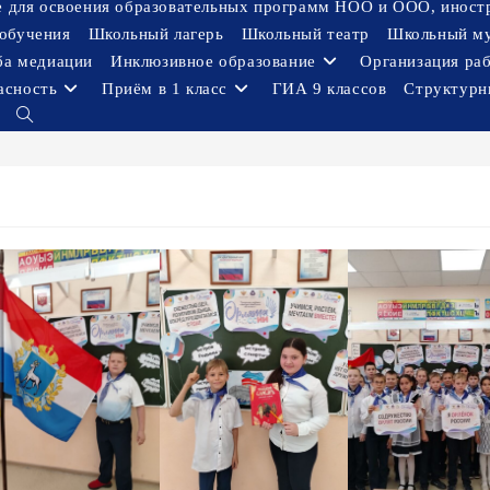
ое для освоения образовательных программ НОО и ООО, иност
обучения
Школьный лагерь
Школьный театр
Школьный м
ба медиации
Инклюзивное образование
Организация ра
асность
Приём в 1 класс
ГИА 9 классов
Структурн
Переключить
поиск
по
веб-
сайту