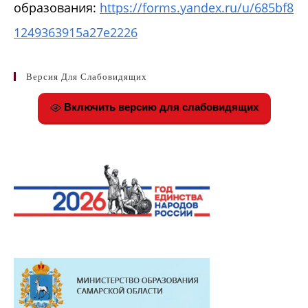
образования:
https://forms.yandex.ru/u/685bf8
1249363915a27e2226
Версия Для Слабовидящих
Включить версию для слабовидящих