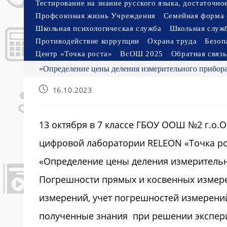
Тестирование на знание русского языка, достаточн
Профсоюзная жизнь Учреждения
Семейная форма 
Школьная психологическая служба
Школьная служ
Противодействие коррупции
Охрана труда
Безоп
Центр «Точка роста»
ВсОШ 2025
Обратная связь
«Определение цены деления измерительного прибор
Запись
16.10.2023
опубликована:
13 октября в 7 классе ГБОУ ООШ №2 г.о.
цифровой лаборатории RELEON «Точка ро
«Определение цены деления измерительн
Погрешности прямых и косвенных измер
измерений, учет погрешностей измерени
полученные знания при решении эксперим