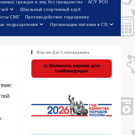
ранных граждан и лиц без гражданства
АСУ РСО
узей
Школьный спортивный клуб
боты СМГ
Противодействие терроризму
ые подразделения
Организация питания в СП
Версия Для Слабовидящих
Включить версию для
слабовидящих
теме:
тей.
ь