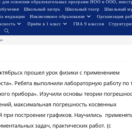
ое для освоения образовательных программ НОО и ООО, иност
обучения
Школьный лагерь
Школьный театр
Школьный м
ба медиации
Инклюзивное образование
Организация ра
асность
Приём в 1 класс
ГИА 9 классов
Структурн
Переключить
поиск
а»
по
веб-
сайту
Октябрьск прошел урок физики с применением
ста». Ребята выполнили лабораторную работу по 
ого прибора». Изучили основы теории погрешнос
ений, максимальная погрешность косвенных
й при построении графиков. Научились применят
ентальных задач, практических работ. (с