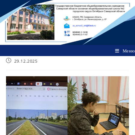
Перейти
к
содержимому
Меню
Запись
29.12.2025
опубликована: