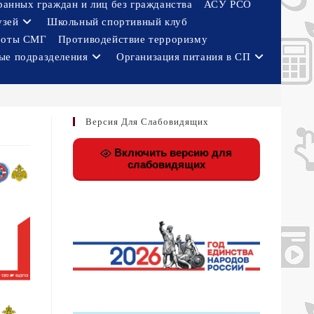
ранных граждан и лиц без гражданства
АСУ РСО
узей
Школьный спортивный клуб
боты СМГ
Противодействие терроризму
ые подразделения
Организация питания в СП
Версия Для Слабовидящих
Включить версию для
слабовидящих