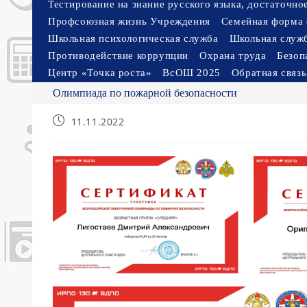
Тестирование на знание русского языка, достаточн
Профсоюзная жизнь Учреждения
Семейная форма 
Школьная психологическая служба
Школьная служ
Противодействие коррупции
Охрана труда
Безоп
Центр «Точка роста»
ВсОШ 2025
Обратная связь
Олимпиада по пожарной безопасности
Запись
11.11.2022
опубликована: