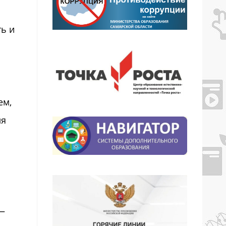
ть и
ем,
ля
 —